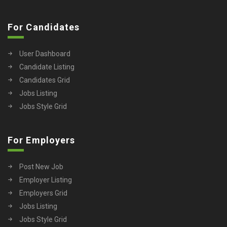
For Candidates
User Dashboard
Candidate Listing
Candidates Grid
Jobs Listing
Jobs Style Grid
For Employers
Post New Job
Employer Listing
Employers Grid
Jobs Listing
Jobs Style Grid