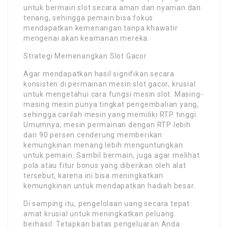
untuk bermain slot secara aman dan nyaman dan
tenang, sehingga pemain bisa fokus
mendapatkan kemenangan tanpa khawatir
mengenai akan keamanan mereka.
Strategi Memenangkan Slot Gacor
Agar mendapatkan hasil signifikan secara
konsisten di permainan mesin slot gacor, krusial
untuk mengetahui cara fungsi mesin slot. Masing-
masing mesin punya tingkat pengembalian yang,
sehingga carilah mesin yang memiliki RTP tinggi.
Umumnya, mesin permainan dengan RTP lebih
dari 90 persen cenderung memberikan
kemungkinan menang lebih menguntungkan
untuk pemain. Sambil bermain, juga agar melihat
pola atau fitur bonus yang diberikan oleh alat
tersebut, karena ini bisa meningkatkan
kemungkinan untuk mendapatkan hadiah besar.
Di samping itu, pengelolaan uang secara tepat
amat krusial untuk meningkatkan peluang
berhasil. Tetapkan batas pengeluaran Anda